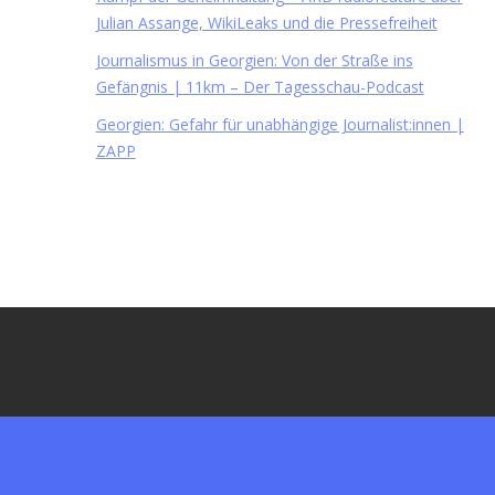
Julian Assange, WikiLeaks und die Pressefreiheit
Journalismus in Georgien: Von der Straße ins
Gefängnis | 11km – Der Tagesschau-Podcast
Georgien: Gefahr für unabhängige Journalist:innen |
ZAPP