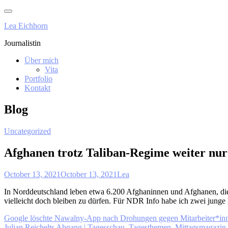
Skip
to
Lea Eichhorn
content
Journalistin
Über mich
Vita
Portfolio
Kontakt
Blog
Uncategorized
Afghanen trotz Taliban-Regime weiter nur
October 13, 2021
October 13, 2021
Lea
In Norddeutschland leben etwa 6.200 Afghaninnen und Afghanen, die
vielleicht doch bleiben zu dürfen. Für NDR Info habe ich zwei junge
Post
Google löschte Nawalny-App nach Drohungen gegen Mitarbeiter*
Julian Reichelts Abgang | Tagesschau, Tagesthemen, Mittagsmagazin