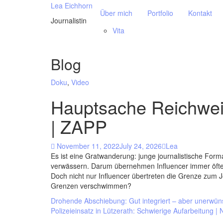
Skip
Lea Eichhorn
Über mich
Portfolio
Kontakt
to
Journalistin
content
Vita
Blog
Doku
,
Video
Hauptsache Reichweit
| ZAPP
November 11, 2022
July 24, 2026
Lea
Es ist eine Gratwanderung: junge journalistische Forma
verwässern. Darum übernehmen Influencer immer öfter 
Doch nicht nur Influencer übertreten die Grenze zum 
Grenzen verschwimmen?
Post
Drohende Abschiebung: Gut integriert – aber unerwün
Polizeieinsatz in Lützerath: Schwierige Aufarbeitung |
navigation