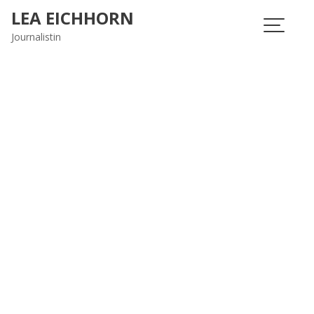
Skip
LEA EICHHORN
to
Journalistin
content