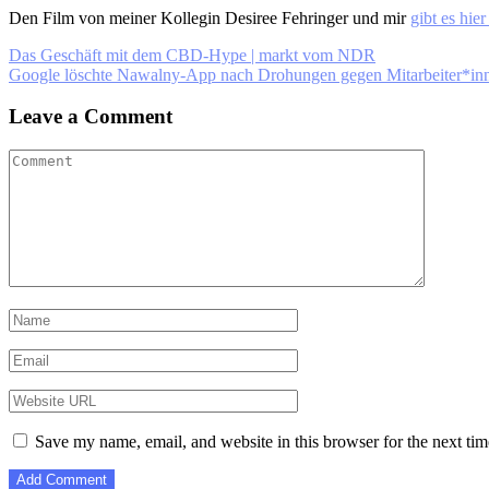
Den Film von meiner Kollegin Desiree Fehringer und mir
gibt es hie
Post
Das Geschäft mit dem CBD-Hype | markt vom NDR
Google löschte Nawalny-App nach Drohungen gegen Mitarbeiter*
navigation
Leave a Comment
Save my name, email, and website in this browser for the next ti