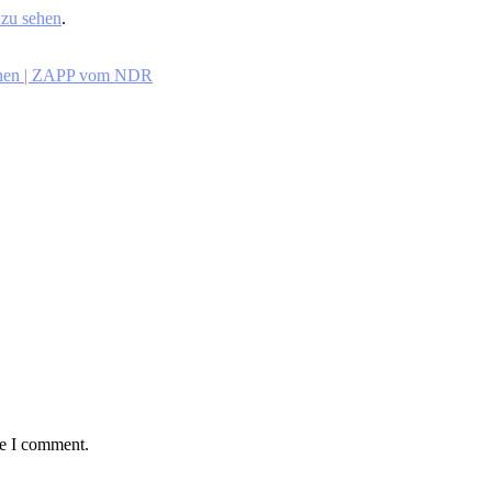
r zu sehen
.
innen | ZAPP vom NDR
me I comment.