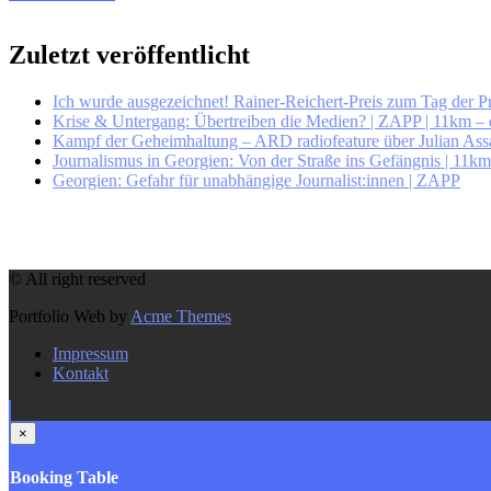
Zuletzt veröffentlicht
Ich wurde ausgezeichnet! Rainer-Reichert-Preis zum Tag der Pr
Krise & Untergang: Übertreiben die Medien? | ZAPP | 11km – 
Kampf der Geheimhaltung – ARD radiofeature über Julian Assa
Journalismus in Georgien: Von der Straße ins Gefängnis | 11k
Georgien: Gefahr für unabhängige Journalist:innen | ZAPP
© All right reserved
Portfolio Web by
Acme Themes
Impressum
Kontakt
×
Booking Table