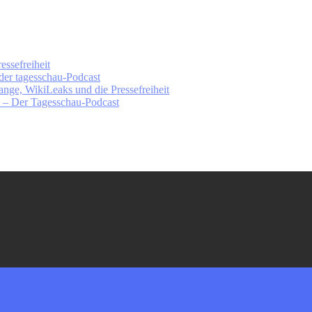
essefreiheit
der tagesschau-Podcast
nge, WikiLeaks und die Pressefreiheit
m – Der Tagesschau-Podcast